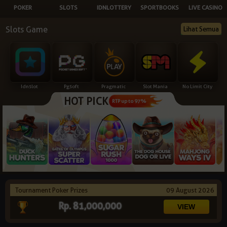
POKER
SLOTS
IDNLOTTERY
SPORTBOOKS
LIVE CASINO
NEW
Slots Game
Lihat Semua
TANGKAS
RTP
DEPOSIT
WITHDRAW
Idnslot
Pgsoft
Pragmatic
Slot Mania
No Limit City
HOT PICK
PROMOSI
RTP up to 97%
DOWNLOAD
REFERRAL
JACKPOT
Tournament Poker Prizes
09 August 2026
VIP MEMBER
Rp. 81,000,000
HUBUNGI KAMI