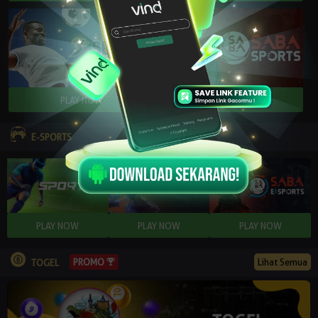
E-SPORTS
Lihat Semua
PROMO
TOGEL