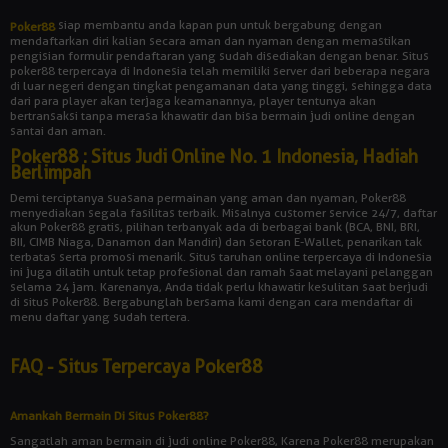
siap membantu anda kapan pun untuk bergabung dengan
Poker88
mendaftarkan diri kalian secara aman dan nyaman dengan memastikan
pengisian formulir pendaftaran yang sudah disediakan dengan benar. Situs
poker88 terpercaya di Indonesia telah memiliki server dari beberapa negara
di luar negeri dengan tingkat pengamanan data yang tinggi, sehingga data
dari para player akan terjaga keamanannya, player tentunya akan
bertransaksi tanpa merasa khawatir dan bisa bermain judi online dengan
santai dan aman.
Poker88 : Situs Judi Online No. 1 Indonesia, Hadiah
Berlimpah
Demi terciptanya suasana permainan yang aman dan nyaman, Poker88
menyediakan segala fasilitas terbaik. Misalnya customer service 24/7, daftar
akun Poker88 gratis, pilihan terbanyak ada di berbagai bank (BCA, BNI, BRI,
BII, CIMB Niaga, Danamon dan Mandiri) dan setoran E-Wallet, penarikan tak
terbatas serta promosi menarik. Situs taruhan online terpercaya di Indonesia
ini juga dilatih untuk tetap profesional dan ramah saat melayani pelanggan
selama 24 jam. Karenanya, Anda tidak perlu khawatir kesulitan saat berjudi
di situs Poker88. Bergabunglah bersama kami dengan cara mendaftar di
menu daftar yang sudah tertera.
FAQ - Situs Terpercaya Poker88
Amankah Bermain Di Situs Poker88?
Sangatlah aman bermain di judi online Poker88, Karena Poker88 merupakan