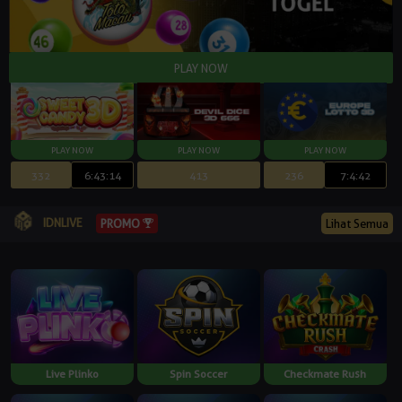
332
6:43:12
413
236
7:4:40
IDNLIVE
Lihat Semua
PROMO
Live Plinko
Spin Soccer
Checkmate Rush