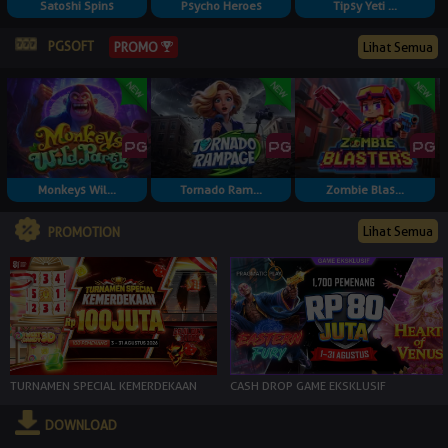
Satoshi Spins
Psycho Heroes
Tipsy Yeti ...
PGSOFT
Lihat Semua
PROMO
Monkeys Wil...
Tornado Ram...
Zombie Blas...
Lihat Semua
PROMOTION
TURNAMEN SPECIAL KEMERDEKAAN
CASH DROP GAME EKSKLUSIF
DOWNLOAD