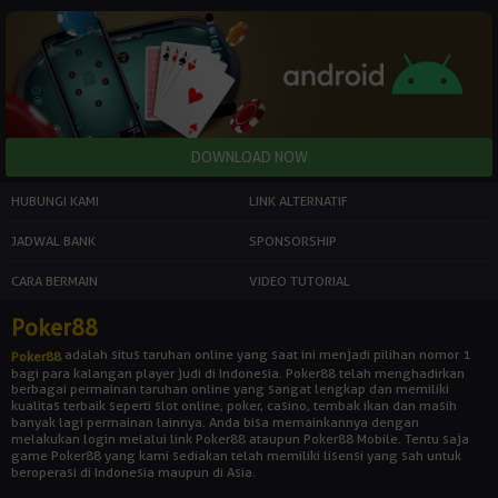
HUBUNGI KAMI
LINK ALTERNATIF
JADWAL BANK
SPONSORSHIP
CARA BERMAIN
VIDEO TUTORIAL
Poker88
adalah situs taruhan online yang saat ini menjadi pilihan nomor 1
Poker88
bagi para kalangan player judi di Indonesia. Poker88 telah menghadirkan
berbagai permainan taruhan online yang sangat lengkap dan memiliki
kualitas terbaik seperti slot online, poker, casino, tembak ikan dan masih
banyak lagi permainan lainnya. Anda bisa memainkannya dengan
melakukan login melalui link Poker88 ataupun Poker88 Mobile. Tentu saja
game Poker88 yang kami sediakan telah memiliki lisensi yang sah untuk
beroperasi di Indonesia maupun di Asia.