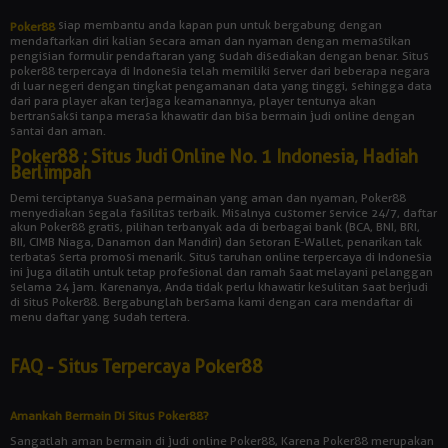
siap membantu anda kapan pun untuk bergabung dengan
Poker88
mendaftarkan diri kalian secara aman dan nyaman dengan memastikan
pengisian formulir pendaftaran yang sudah disediakan dengan benar. Situs
poker88 terpercaya di Indonesia telah memiliki server dari beberapa negara
di luar negeri dengan tingkat pengamanan data yang tinggi, sehingga data
dari para player akan terjaga keamanannya, player tentunya akan
bertransaksi tanpa merasa khawatir dan bisa bermain judi online dengan
santai dan aman.
Poker88 : Situs Judi Online No. 1 Indonesia, Hadiah
Berlimpah
Demi terciptanya suasana permainan yang aman dan nyaman, Poker88
menyediakan segala fasilitas terbaik. Misalnya customer service 24/7, daftar
akun Poker88 gratis, pilihan terbanyak ada di berbagai bank (BCA, BNI, BRI,
BII, CIMB Niaga, Danamon dan Mandiri) dan setoran E-Wallet, penarikan tak
terbatas serta promosi menarik. Situs taruhan online terpercaya di Indonesia
ini juga dilatih untuk tetap profesional dan ramah saat melayani pelanggan
selama 24 jam. Karenanya, Anda tidak perlu khawatir kesulitan saat berjudi
di situs Poker88. Bergabunglah bersama kami dengan cara mendaftar di
menu daftar yang sudah tertera.
FAQ - Situs Terpercaya Poker88
Amankah Bermain Di Situs Poker88?
Sangatlah aman bermain di judi online Poker88, Karena Poker88 merupakan