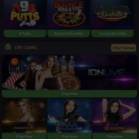
9 Putts
Bounce Roulette
Soccer Roulette
LIVE CASINO
Lihat Semua
Play Now
Play Now
Play Now
Play Now