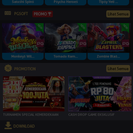
Satoshi Spins
Psycho Heroes
Tipsy Yeti ...
PGSOFT
Lihat Semua
PROMO
Monkeys Wil...
Tornado Ram...
Zombie Blas...
Lihat Semua
PROMOTION
TURNAMEN SPECIAL KEMERDEKAAN
CASH DROP GAME EKSKLUSIF
DOWNLOAD