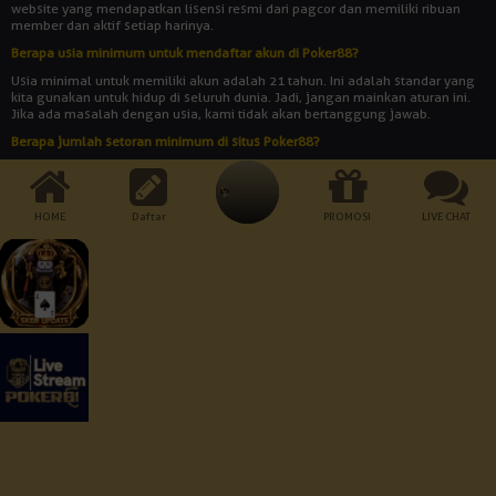
website yang mendapatkan lisensi resmi dari pagcor dan memiliki ribuan
member dan aktif setiap harinya.
Berapa usia minimum untuk mendaftar akun di Poker88?
Usia minimal untuk memiliki akun adalah 21 tahun. Ini adalah standar yang
kita gunakan untuk hidup di seluruh dunia. Jadi, jangan mainkan aturan ini.
Jika ada masalah dengan usia, kami tidak akan bertanggung jawab.
Berapa jumlah setoran minimum di situs Poker88?
Jumlah setoran minimum adalah Rp 10.000. Bukankah itu rendah? Dengan
uang yang begitu banyak, Anda bisa memainkan semua jenis permainan
yang disediakan oleh agen judi online POKER88.
HOME
Daftar
PROMOSI
LIVE CHAT
Cara Pembayaran:
Dukungan Perangkat :
Keamanan Terjamin :
© 2026 Poker88. All Rights Reserved | 18+