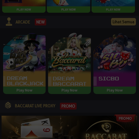
Lihat Semua
NEW
ARCADE
Play Now
Play Now
Play Now
BACCARAT LIVE PROXY
PROMO