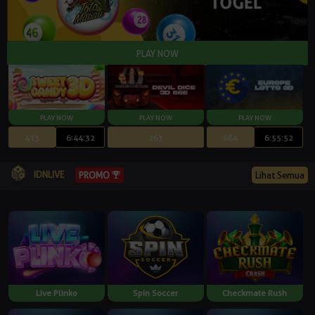
413
6:44:31
263
684
6:55:51
IDNLIVE
Lihat Semua
PROMO
Live Plinko
Spin Soccer
Checkmate Rush