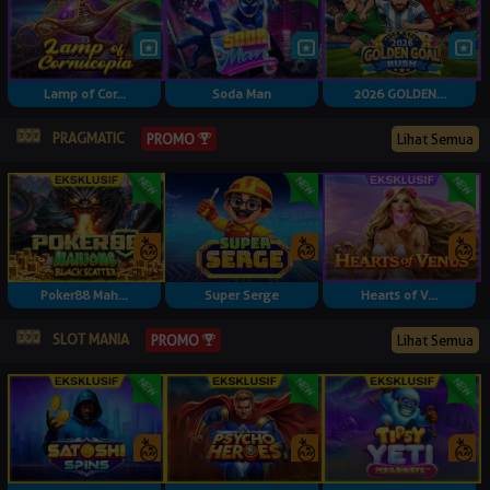
Lamp of Cor...
Soda Man
2026 GOLDEN...
PRAGMATIC
Lihat Semua
PROMO
Poker88 Mah...
Super Serge
Hearts of V...
SLOT MANIA
Lihat Semua
PROMO