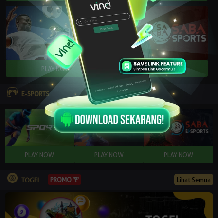
E-SPORTS
Lihat Semua
PROMO
TOGEL