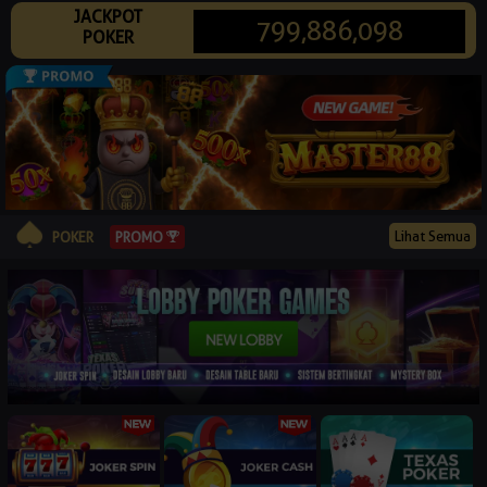
JACKPOT
© 2026 p0k3r88jaya.com. All Rights Reserved | 18+
799,886,098
POKER
Lihat Semua
PROMO
POKER