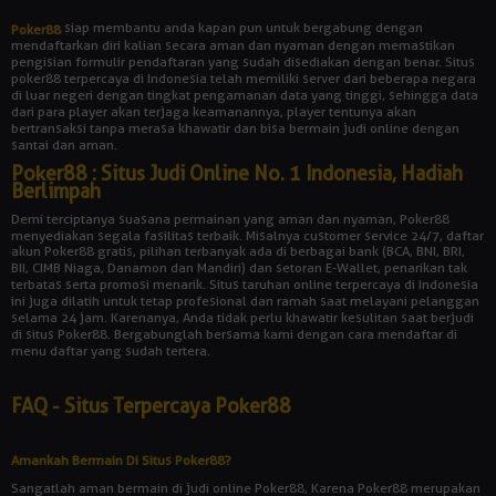
siap membantu anda kapan pun untuk bergabung dengan
Poker88
mendaftarkan diri kalian secara aman dan nyaman dengan memastikan
pengisian formulir pendaftaran yang sudah disediakan dengan benar. Situs
poker88 terpercaya di Indonesia telah memiliki server dari beberapa negara
di luar negeri dengan tingkat pengamanan data yang tinggi, sehingga data
dari para player akan terjaga keamanannya, player tentunya akan
bertransaksi tanpa merasa khawatir dan bisa bermain judi online dengan
santai dan aman.
Poker88 : Situs Judi Online No. 1 Indonesia, Hadiah
Berlimpah
Demi terciptanya suasana permainan yang aman dan nyaman, Poker88
menyediakan segala fasilitas terbaik. Misalnya customer service 24/7, daftar
akun Poker88 gratis, pilihan terbanyak ada di berbagai bank (BCA, BNI, BRI,
BII, CIMB Niaga, Danamon dan Mandiri) dan setoran E-Wallet, penarikan tak
terbatas serta promosi menarik. Situs taruhan online terpercaya di Indonesia
ini juga dilatih untuk tetap profesional dan ramah saat melayani pelanggan
selama 24 jam. Karenanya, Anda tidak perlu khawatir kesulitan saat berjudi
di situs Poker88. Bergabunglah bersama kami dengan cara mendaftar di
menu daftar yang sudah tertera.
FAQ - Situs Terpercaya Poker88
Amankah Bermain Di Situs Poker88?
Sangatlah aman bermain di judi online Poker88, Karena Poker88 merupakan