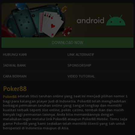
HUBUNGI KAMI
LINK ALTERNATIF
JADWAL BANK
SPONSORSHIP
CARA BERMAIN
VIDEO TUTORIAL
Poker88
adalah situs taruhan online yang saat ini menjadi pilihan nomor 1
Poker88
bagi para kalangan player judi di Indonesia. Poker88 telah menghadirkan
berbagai permainan taruhan online yang sangat lengkap dan memiliki
kualitas terbaik seperti slot online, poker, casino, tembak ikan dan masih
banyak lagi permainan lainnya. Anda bisa memainkannya dengan
melakukan login melalui link Poker88 ataupun Poker88 Mobile. Tentu saja
game Poker88 yang kami sediakan telah memiliki lisensi yang sah untuk
beroperasi di Indonesia maupun di Asia.