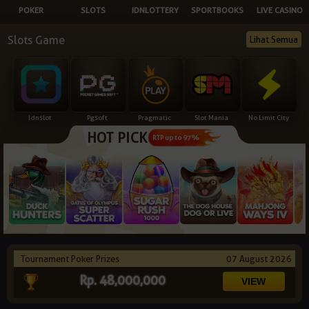
POKER
SLOTS
IDNLOTTERY
SPORTBOOKS
LIVE CASINO
NEW
Slots Game
Lihat Semua
TANGKAS
RTP
DEPOSIT
WITHDRAW
Idnslot
Pgsoft
Pragmatic
Slot Mania
No Limit City
HOT PICK
PROMOSI
RTP up to 97%
DOWNLOAD
REFERRAL
JACKPOT
Tournament Poker Prizes
07 August 2026
VIP MEMBER
Rp. 48,000,000
HUBUNGI KAMI