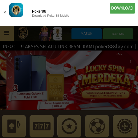
DOWNLOAD
×
Poker88
Download Poker88 Mobile
H !!! AKSES SELALU LINK RESMI KAMI poker88slay.com | pk8
INFO :
HOME
IDN E-LOTTERY
POKER
SLOT GAME
NEW
NEW
SPORTBOOK
LIVE CASINO
IDNLIVE
NEW
ESPORTS
TOGEL
ARCADE
NEW
NEW
NEW
TEMBAK IKAN
IDNRAFFLE
IDNTRADE