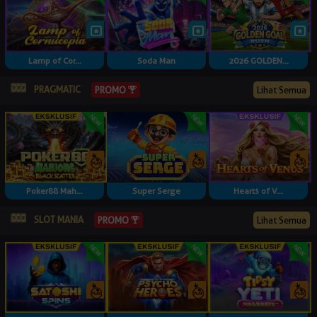
Lamp of Cor...
Soda Man
2026 GOLDEN...
PRAGMATIC
Lihat Semua
PROMO
Poker88 Mah...
Super Serge
Hearts of V...
SLOT MANIA
Lihat Semua
PROMO