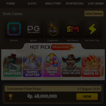
POKER
SLOTS
IDNLOTTERY
SPORTBOOKS
LIVE CASINO
NEW
Slots Game
Lihat Semua
TANGKAS
RTP
DEPOSIT
WITHDRAW
Idnslot
Pgsoft
Pragmatic
Slot Mania
No Limit City
HOT PICK
PROMOSI
RTP up to 97%
DOWNLOAD
REFERRAL
JACKPOT
Tournament Poker Prizes
07 August 2026
VIP MEMBER
Rp. 48,000,000
HUBUNGI KAMI