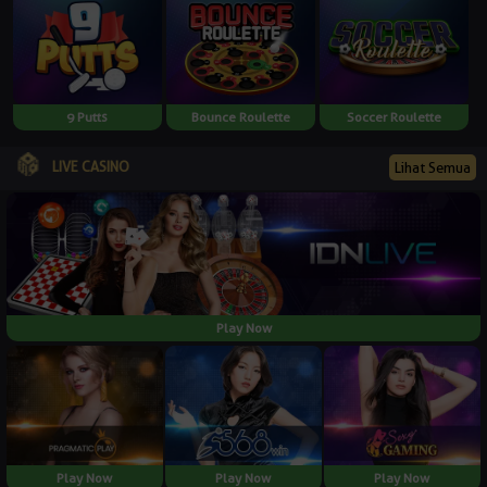
9 Putts
Bounce Roulette
Soccer Roulette
LIVE CASINO
Lihat Semua
Play Now
Play Now
Play Now
Play Now