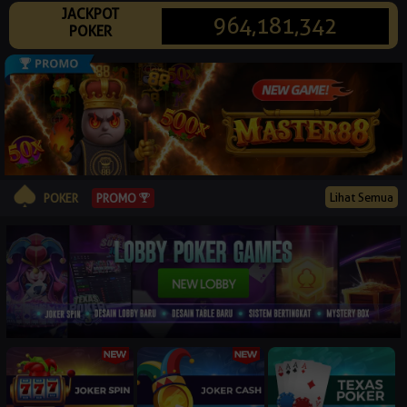
JACKPOT
© 2026 p0k3r88jaya.com. All Rights Reserved | 18+
964,181,342
POKER
Lihat Semua
PROMO
POKER