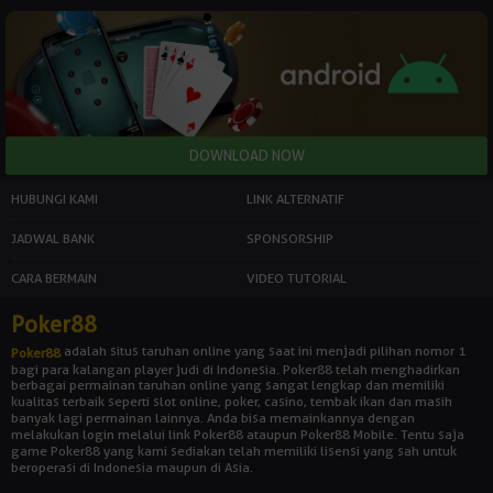
HUBUNGI KAMI
LINK ALTERNATIF
JADWAL BANK
SPONSORSHIP
CARA BERMAIN
VIDEO TUTORIAL
Poker88
adalah situs taruhan online yang saat ini menjadi pilihan nomor 1
Poker88
bagi para kalangan player judi di Indonesia. Poker88 telah menghadirkan
berbagai permainan taruhan online yang sangat lengkap dan memiliki
kualitas terbaik seperti slot online, poker, casino, tembak ikan dan masih
banyak lagi permainan lainnya. Anda bisa memainkannya dengan
melakukan login melalui link Poker88 ataupun Poker88 Mobile. Tentu saja
game Poker88 yang kami sediakan telah memiliki lisensi yang sah untuk
beroperasi di Indonesia maupun di Asia.