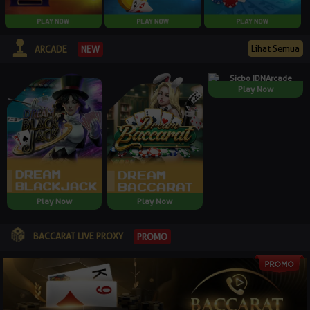
Lihat Semua
NEW
ARCADE
Play Now
Play Now
Play Now
BACCARAT LIVE PROXY
PROMO