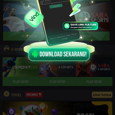
E-SPORTS
Lihat Semua
PROMO
TOGEL