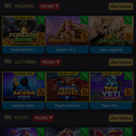
PRAGMATIC
Lihat Semua
PROMO
Poker88 Mah...
Hearts of V...
Jade Legends
SLOT MANIA
Lihat Semua
PROMO
Satoshi Spins
Psycho Heroes
Tipsy Yeti ...
PGSOFT
Lihat Semua
PROMO