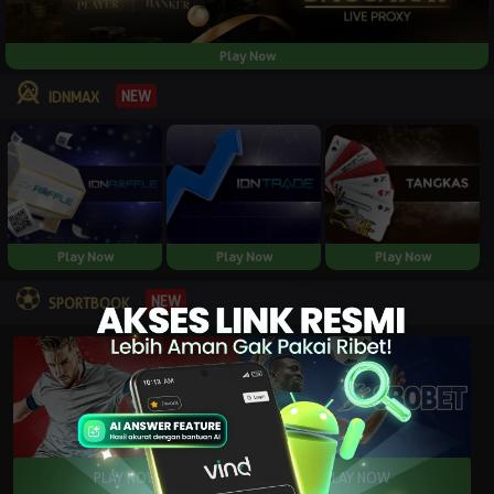
Play Now
NEW
IDNMAX
Play Now
Play Now
Play Now
NEW
SPORTBOOK