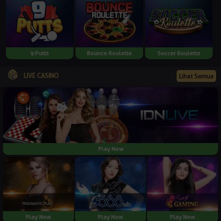
9 Putts
Bounce Roulette
Soccer Roulette
LIVE CASINO
Lihat Semua
Play Now
Play Now
Play Now
Play Now