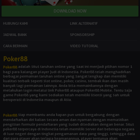
HUBUNGI KAMI
LINK ALTERNATIF
JADWAL BANK
SPONSORSHIP
CARA BERMAIN
VIDEO TUTORIAL
Poker88
adalah situs taruhan online yang saat ini menjadi pilihan nomor 1
Poker88
bagi para kalangan player judi di Indonesia. Poker88 telah menghadirkan
berbagai permainan taruhan online yang sangat lengkap dan memiliki
kualitas terbaik seperti slot online, poker, casino, tembak ikan dan masih
banyak lagi permainan lainnya. Anda bisa memainkannya dengan
melakukan login melalui link Poker88 ataupun Poker88 Mobile. Tentu saja
game Poker88 yang kami sediakan telah memiliki lisensi yang sah untuk
beroperasi di Indonesia maupun di Asia.
siap membantu anda kapan pun untuk bergabung dengan
Poker88
mendaftarkan diri kalian secara aman dan nyaman dengan memastikan
pengisian formulir pendaftaran yang sudah disediakan dengan benar. Situs
poker88 terpercaya di Indonesia telah memiliki server dari beberapa negara
di luar negeri dengan tingkat pengamanan data yang tinggi, sehingga data
dari para player akan terjaga keamanannya, player tentunya akan